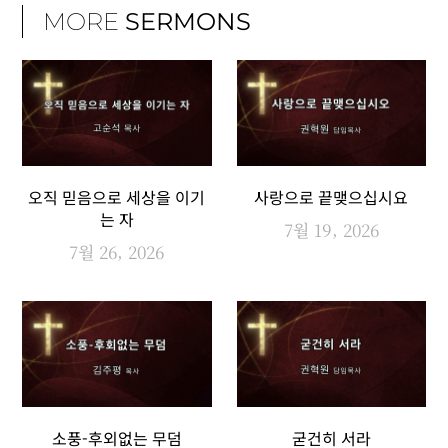
MORE
SERMONS
오직 믿음으로 세상을 이기
사랑으로 끝맺으십시요
는 자
7월 19, 2026
7월 26, 2026
소풍-후외없는 무덤
굳건히 서라