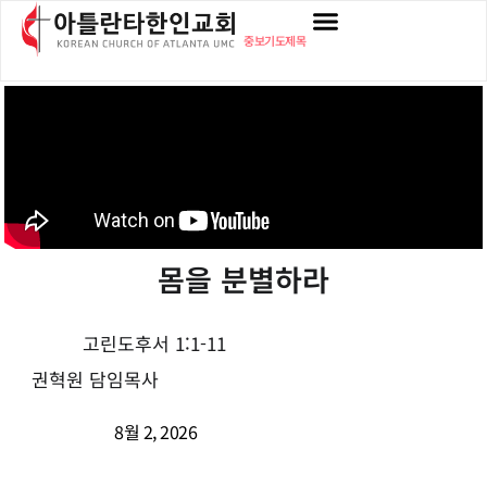
중보기도제목
몸을 분별하라
고린도후서 1:1-11
권혁원 담임목사
8월 2, 2026