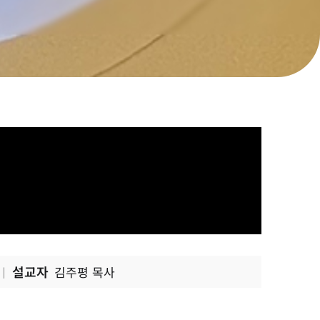
설교자
김주평 목사
|