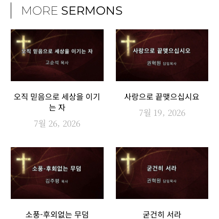
MORE
SERMONS
오직 믿음으로 세상을 이기
사랑으로 끝맺으십시요
는 자
7월 19, 2026
7월 26, 2026
소풍-후외없는 무덤
굳건히 서라