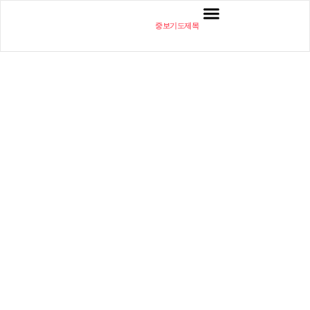
중보기도제목
교회소개
설교 / 예배 / 찬양
새가족
차세대
EM / 청년부
부설기관
사역
소식