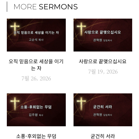
MORE
SERMONS
오직 믿음으로 세상을 이기
사랑으로 끝맺으십시요
는 자
7월 19, 2026
7월 26, 2026
소풍-후외없는 무덤
굳건히 서라