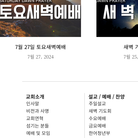
7월 27일 토요새벽예배
새벽 
7월 27, 2024
7월 25,
교회소개
설교 / 예배 / 찬양
인사말
주일설교
비전과 사명
새벽 기도회
교회연혁
수요예배
섬기는 분들
금요예배
예배 및 모임
한어청년부