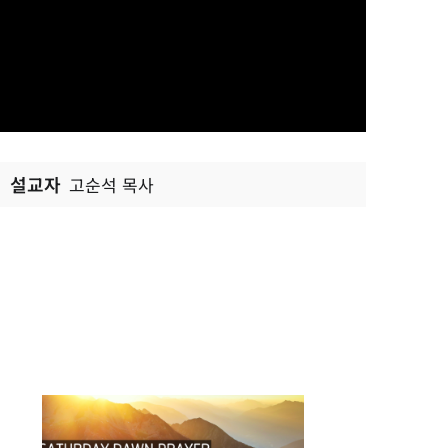
설교자
고순석 목사