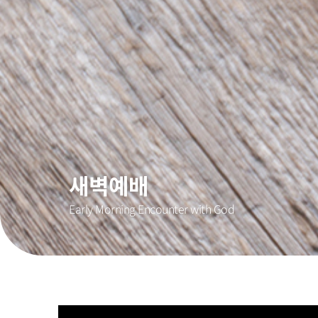
새벽예배
Early Morning Encounter with God