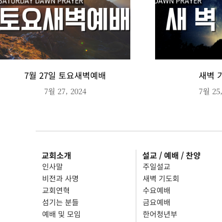
7월 27일 토요새벽예배
새벽 
7월 27, 2024
7월 25,
교회소개
설교 / 예배 / 찬양
인사말
주일설교
비전과 사명
새벽 기도회
교회연혁
수요예배
섬기는 분들
금요예배
예배 및 모임
한어청년부