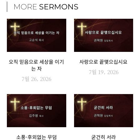
MORE
SERMONS
오직 믿음으로 세상을 이기
사랑으로 끝맺으십시요
는 자
7월 19, 2026
7월 26, 2026
소풍-후외없는 무덤
굳건히 서라