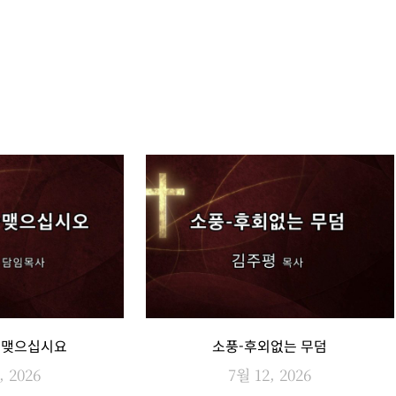
끝맺으십시요
소풍-후외없는 무덤
, 2026
7월 12, 2026