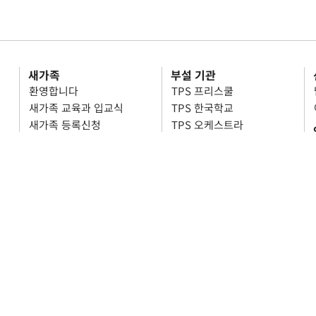
새가족
부설 기관
환영합니다
TPS 프리스쿨
새가족 교육과 입교식
TPS 한국학교
새가족 등록신청
TPS 오케스트라
차세대
셀처치
유치부
셀처치 소개 및 교구 안내
아동부
셀처치 이야기
중고등부
셀처치 리포트
쥬빌리
오시는 길
온라인 