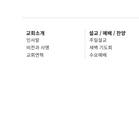
교회소개
설교 / 예배 / 찬양
인사말
주일설교
비전과 사명
새벽 기도회
교회연혁
수요예배
섬기는 분들
금요예배
예배 및 모임
한어청년부
시설 안내
English Ministry
임마누엘 찬양대
주차 안내
호산나 찬양대
오시는 길
리버플로우워십
장소 사용 신청