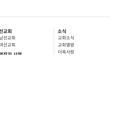
선교회
소식
남선교회
교회소식
여선교회
교회앨범
더욱사랑
연장자 사역
교회주보
연장자 사역 위원회
온라인 서비스
선교 사역
문서 자료실
선교소식
온라인 헌금
기도 요청
장소 사용 신청
셀처치 리포트
헌금
온라인 예배
기도 요청
장소 사용 신청
Login