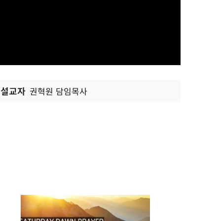
설교자
권혁원 담임목사