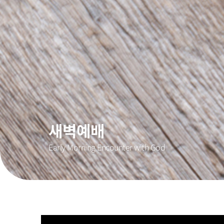
새벽예배
Early Morning Encounter with God