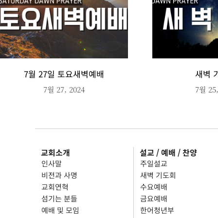
7월 27일 토요새벽예배
새벽 
7월 27, 2024
7월 25,
교회소개
설교 / 예배 / 찬양
인사말
주일설교
비전과 사명
새벽 기도회
교회연혁
수요예배
섬기는 분들
금요예배
예배 및 모임
한어청년부