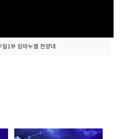
주일1부 임마누엘 찬양대