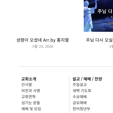
성령이 오셨네 Arr.by 홍지열
주님 다시 오실 
5월 24, 2026
5
교회소개
설교 / 예배 / 찬양
인사말
주일설교
비전과 사명
새벽 기도회
교회연혁
수요예배
섬기는 분들
금요예배
예배 및 모임
한어청년부