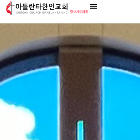
중보기도제목
교회소개
설교 / 예배 / 찬양
새가족
차세대
EM / 청년부
부설기관
사역
소식