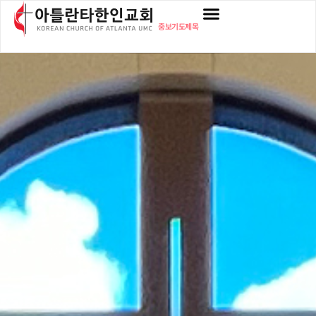
중보기도제목