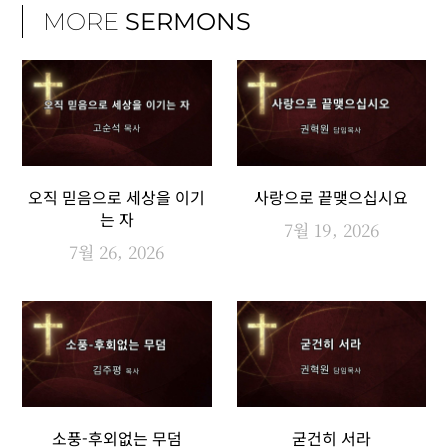
MORE
SERMONS
오직 믿음으로 세상을 이기
사랑으로 끝맺으십시요
는 자
7월 19, 2026
7월 26, 2026
소풍-후외없는 무덤
굳건히 서라