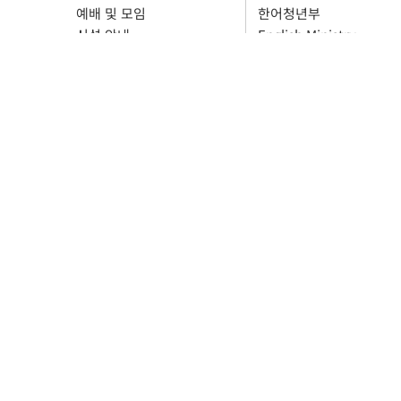
예배 및 모임
한어청년부
시설 안내
English Ministry
임마누엘 찬양대
주차 안내
호산나 찬양대
오시는 길
리버플로우워십
장소 사용 신청
3205 Pleasant Hill Rd, Duluth GA 30096
678-381-1004 / info@kcaumc.org
CO