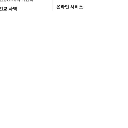
온라인 서비스
선교 사역
문서 자료실
선교소식
온라인 헌금
기도 요청
장소 사용 신청
셀처치 리포트
헌금
온라인 예배
기도 요청
장소 사용 신청
Login
VED