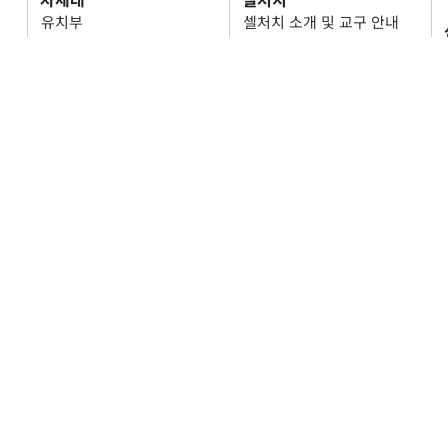
유치부
셀처치 소개 및 교구 안내
아동부
셀처치 이야기
중고등부
셀처치 리포트
쥬빌리
오시는 길
온라인 
PYRIGHT © 2023 KOREAN CHURCH OF ATLANTA UMC ALL RIGHTS RESER