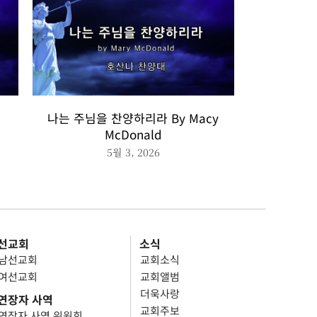
나는 주님을 찬양하리라 By Macy
McDonald
5월 3, 2026
선교회
소식
남선교회
교회소식
여선교회
교회앨범
더욱사랑
연장자 사역
교회주보
연장자 사역 위원회