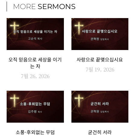
MORE
SERMONS
오직 믿음으로 세상을 이기
사랑으로 끝맺으십시요
는 자
7월 19, 2026
7월 26, 2026
소풍-후외없는 무덤
굳건히 서라