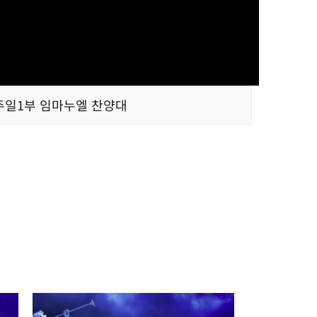
주일1부 임마누엘 찬양대