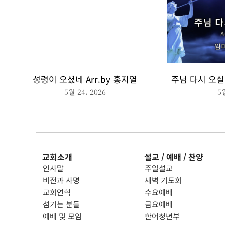
성령이 오셨네 Arr.by 홍지열
주님 다시 오실 
5월 24, 2026
5
교회소개
설교 / 예배 / 찬양
인사말
주일설교
비전과 사명
새벽 기도회
교회연혁
수요예배
섬기는 분들
금요예배
예배 및 모임
한어청년부