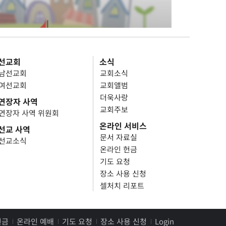
선교회
소식
남선교회
교회소식
여선교회
교회앨범
더욱사랑
연장자 사역
교회주보
연장자 사역 위원회
온라인 서비스
선교 사역
문서 자료실
선교소식
온라인 헌금
기도 요청
장소 사용 신청
셀처치 리포트
헌금
온라인 예배
기도 요청
장소 사용 신청
Login