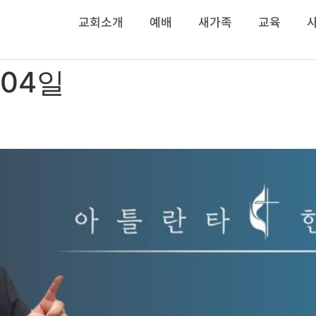
교회소개
예배
새가족
교육
 04일