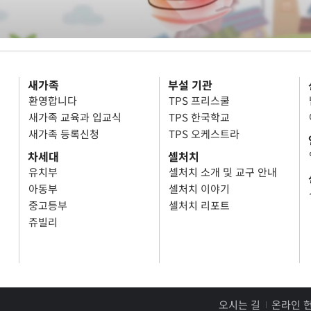
새가족
부설 기관
환영합니다
TPS 프리스쿨
새가족 교육과 입교식
TPS 한국학교
새가족 등록신청
TPS 오케스트라
차세대
셀처치
유치부
셀처치 소개 및 교구 안내
아동부
셀처치 이야기
중고등부
셀처치 리포트
쥬빌리
오시는 길
온라인 