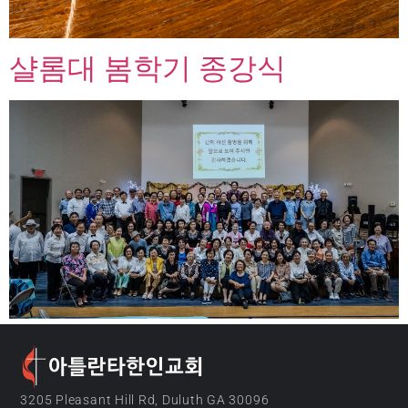
샬롬대 봄학기 종강식
3205 Pleasant Hill Rd, Duluth GA 30096