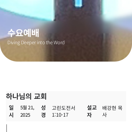
수요예배
Diving Deeper into the Word
하나님의 교회
일
성
설교
5월 21,
고린도전서
배강현 목
시
경
1:10-17
자
사
2025