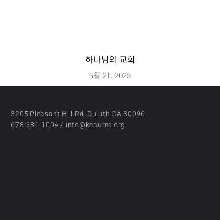
하나님의 교회
5월 21, 2025
3205 Pleasant Hill Rd, Duluth GA 30096
678-381-1004 / info@kcaumc.org