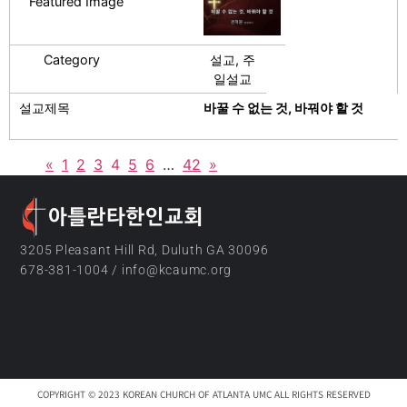
설교, 주
일설교
바꿀 수 없는 것, 바꿔야 할 것
«
1
2
3
4
5
6
…
42
»
3205 Pleasant Hill Rd, Duluth GA 30096
678-381-1004 / info@kcaumc.org
COPYRIGHT © 2023 KOREAN CHURCH OF ATLANTA UMC ALL RIGHTS RESERVED